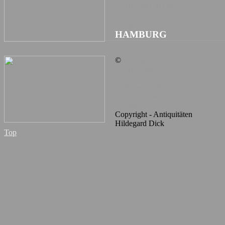
Tel 04651 314 65
Fax 04651 352 64
Mobil 0172 544 304 1
HAMBURG
©
ANTIQUITÄTEN HILDEGARD DI
Marco Polo Tower
Hübenerstraße 1
20457 Hamburg
Mobil 0172 544 304 1
Copyright - Antiquitäten
Hildegard Dick
Top