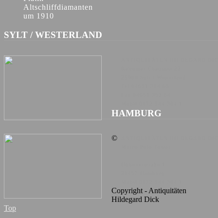
Altschliffdiamanten
um 1910
SYLT / WESTERLAND
ANTIQUITÄTEN HILDEGARD DI
Keitumer Chaussee 22
25980 Sylt / Westerland
Tel 04651 314 65
Fax 04651 352 64
Mobil 0172 544 304 1
HAMBURG
©
ANTIQUITÄTEN HILDEGARD DI
Marco Polo Tower
Hübenerstraße 1
20457 Hamburg
Mobil 0172 544 304 1
Copyright - Antiquitäten
Hildegard Dick
Top